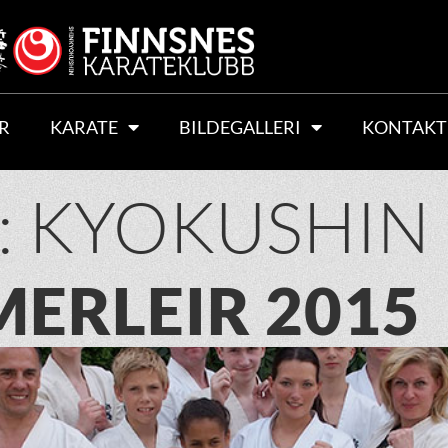
R
KARATE
BILDEGALLERI
KONTAKT
:
KYOKUSHIN
ERLEIR 2015