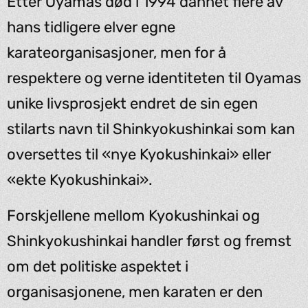
Etter Oyamas død i 1994 dannet flere av
hans tidligere elver egne
karateorganisasjoner, men for å
respektere og verne identiteten til Oyamas
unike livsprosjekt endret de sin egen
stilarts navn til Shinkyokushinkai som kan
oversettes til «nye Kyokushinkai» eller
«ekte Kyokushinkai».
Forskjellene mellom Kyokushinkai og
Shinkyokushinkai handler først og fremst
om det politiske aspektet i
organisasjonene, men karaten er den