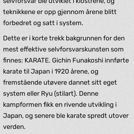
selvforsvar ble utviklet i klostrene, og
teknikkene er opp gjennom årene blitt
forbedret og satt i system.
Dette er i korte trekk bakgrunnen for den
mest effektive selvforsvarskunsten som
finnes: KARATE. Gichin Funakoshi innførte
karate til Japan i 1920 årene, og
fremstående utøvere dannet sitt eget
system eller Ryu (stilart). Denne
kampformen fikk en rivende utvikling i
Japan, og senere ble karate spredt utover
verden.